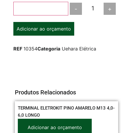
-
+
Adicionar ao carrinho
Adicionar ao orçamento
REF
10354
Categoria
Uehara Elétrica
Produtos Relacionados
TERMINAL ELETROKIT PINO AMARELO M13 4,0-
SI
6,0 LONGO
37
Adicionar ao orçamento