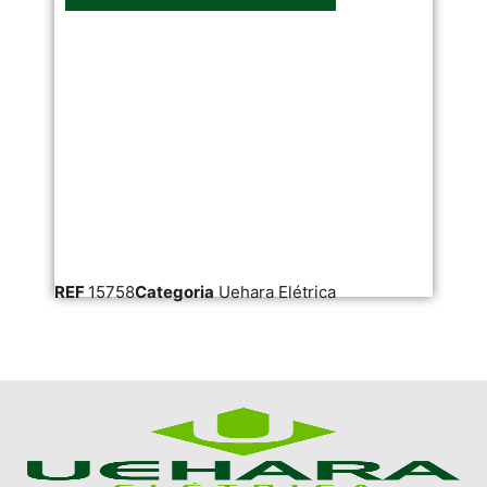
REF
15758
Categoria
Uehara Elétrica
RE