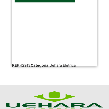
REF
42913
Categoria
Uehara Elétrica
RE