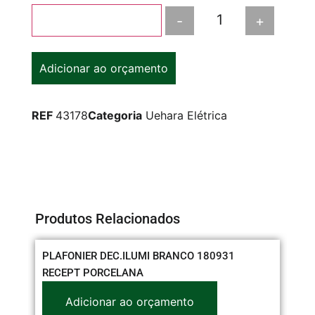
-
+
Adicionar ao carrinho
Adicionar ao orçamento
REF
43178
Categoria
Uehara Elétrica
Produtos Relacionados
PLAFONIER DEC.ILUMI BRANCO 180931
CO
RECEPT PORCELANA
Adicionar ao orçamento