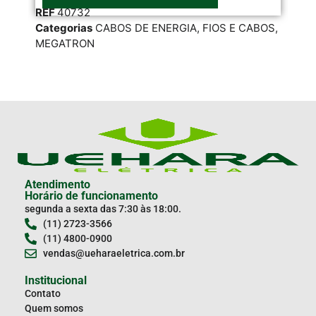
REF
40732
RE
Categorias
CABOS DE ENERGIA
,
FIOS E CABOS
,
Cat
MEGATRON
CA
Atendimento
Horário de funcionamento
segunda a sexta das 7:30 às 18:00.
(11) 2723-3566
(11) 4800-0900
vendas@ueharaeletrica.com.br
Institucional
Contato
Quem somos