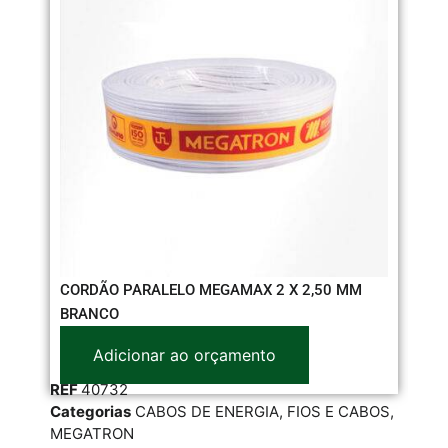
CORDÃO PARALELO MEGAMAX 2 X 2,50 MM
CO
BRANCO
BR
Adicionar ao orçamento
REF
40732
RE
Categorias
CABOS DE ENERGIA
,
FIOS E CABOS
,
Cat
MEGATRON
ME