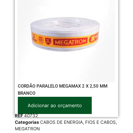
CORDÃO PARALELO MEGAMAX 2 X 2,50 MM
CA
BRANCO
Adicionar ao orçamento
RE
REF
40732
Cat
Categorias
CABOS DE ENERGIA
,
FIOS E CABOS
,
SIL
MEGATRON