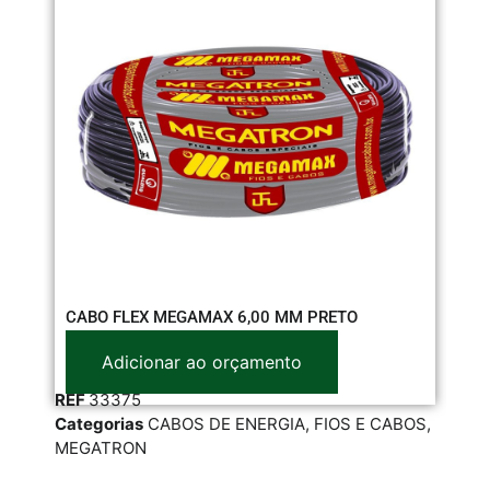
CABO FLEX MEGAMAX 6,00 MM PRETO
CA
Adicionar ao orçamento
REF
33375
RE
Categorias
CABOS DE ENERGIA
,
FIOS E CABOS
,
Cat
MEGATRON
SIL