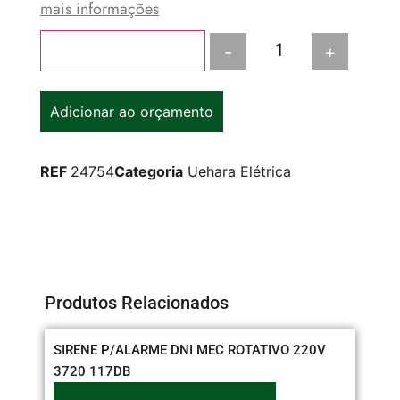
mais informações
-
+
Adicionar ao carrinho
Adicionar ao orçamento
REF
24754
Categoria
Uehara Elétrica
Produtos Relacionados
SIRENE P/ALARME DNI MEC ROTATIVO 220V
CO
3720 117DB