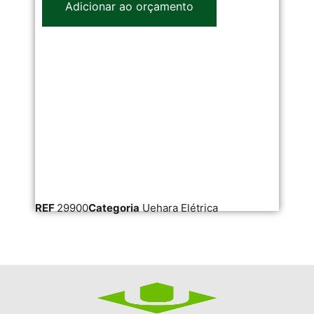
Adicionar ao orçamento
REF
29900
Categoria
Uehara Elétrica
RE