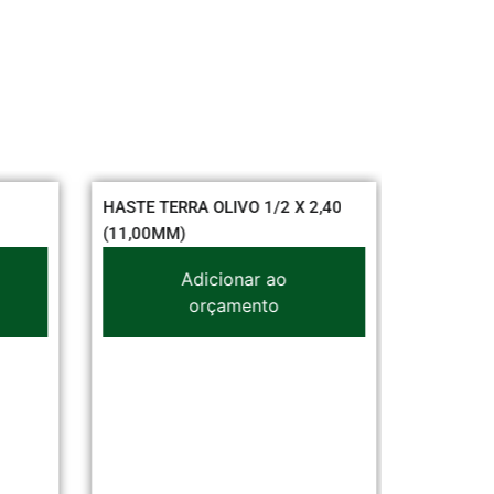
HASTE TERRA OLIVO 1/2 X 2,40
CABO FLE
(11,00MM)
VERMELH
Adicionar ao
orçamento