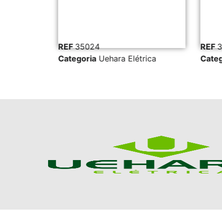
REF
35024
REF
3
ica
Categoria
Uehara Elétrica
Categ