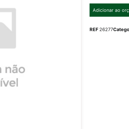
Adicionar ao or
REF
26277
Catego