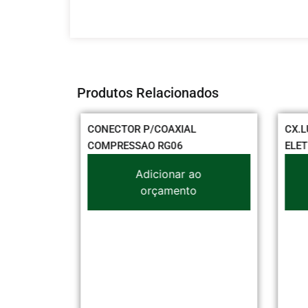
Produtos Relacionados
INO
CONECTOR P/COAXIAL
CX.L
 LONGO
COMPRESSAO RG06
ELET
o
Adicionar ao
orçamento