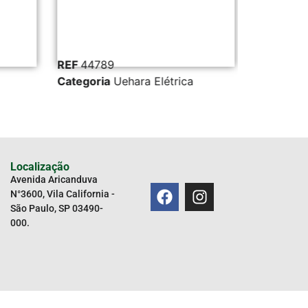
REF
44789
REF
32641
Categoria
Uehara Elétrica
Categoria
Localização
Avenida Aricanduva
N°3600, Vila California -
São Paulo, SP 03490-
000.