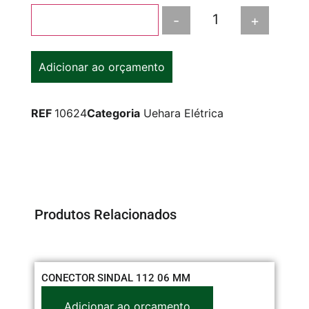
-
+
Adicionar ao carrinho
Adicionar ao orçamento
REF
10624
Categoria
Uehara Elétrica
Produtos Relacionados
CONECTOR SINDAL 112 06 MM
CO
3/
Adicionar ao orçamento