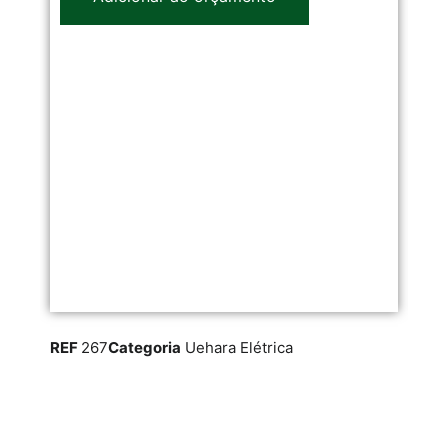
REF
267
Categoria
Uehara Elétrica
RE