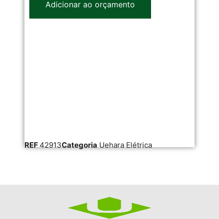
Adicionar ao orçamento
REF
42913
Categoria
Uehara Elétrica
RE