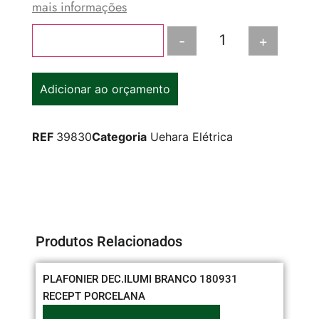
mais informações
-
+
Adicionar ao carrinho
Adicionar ao orçamento
REF
39830
Categoria
Uehara Elétrica
Produtos Relacionados
PLAFONIER DEC.ILUMI BRANCO 180931
CO
RECEPT PORCELANA