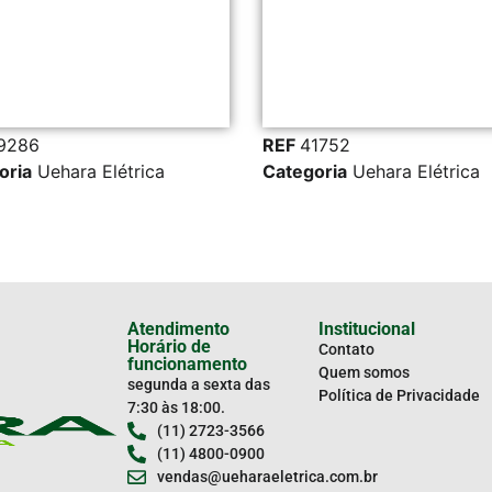
6
REF
41752
a
Uehara Elétrica
Categoria
Uehara Elétrica
Atendimento
Institucional
Horário de
Contato
funcionamento
Quem somos
segunda a sexta das
Política de Privacidade
7:30 às 18:00.
(11) 2723-3566
(11) 4800-0900
vendas@ueharaeletrica.com.br