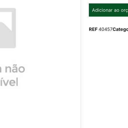
Adicionar ao or
REF
40457
Catego