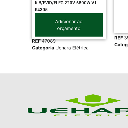
KIB/EVID/ELEG 220V 6800W V.L
R4305
Adicionar ao
orçamento
ERGIA
,
REF
3928
REF
47089
N
,
Categori
Categoria
Uehara Elétrica