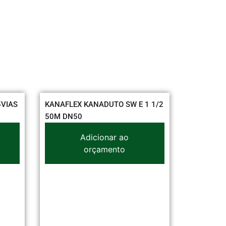
S
KANAFLEX KANADUTO SW E 1 1/2
CONDUITE ES
50M DN50
ESPIRATEC 25
Adicionar ao
Adi
orçamento
or