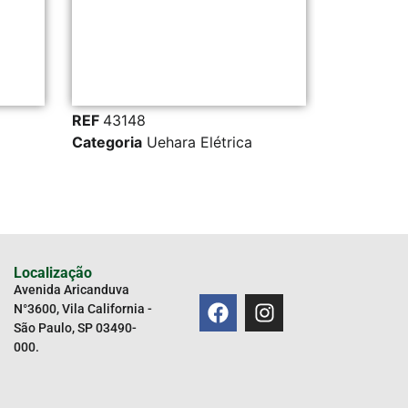
REF
43148
REF
19287
Categoria
Uehara Elétrica
Categoria
Ueh
Localização
Avenida Aricanduva
N°3600, Vila California -
São Paulo, SP 03490-
000.