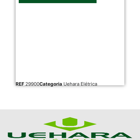
REF
29900
Categoria
Uehara Elétrica
RE