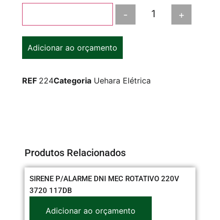
-
+
Adicionar ao carrinho
Adicionar ao orçamento
REF
224
Categoria
Uehara Elétrica
Produtos Relacionados
SIRENE P/ALARME DNI MEC ROTATIVO 220V
CX
3720 117DB
PA
Adicionar ao orçamento