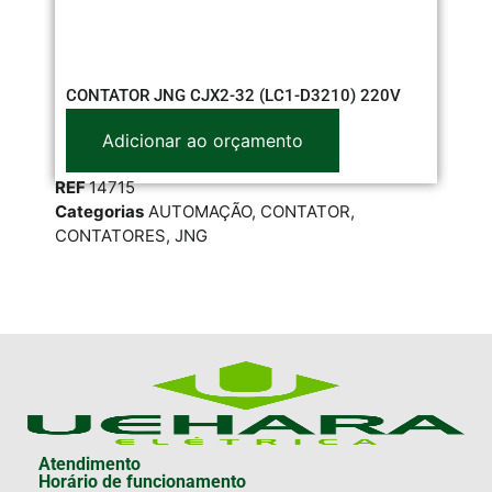
IN
CONTATOR JNG CJX2-32 (LC1-D3210) 220V
Adicionar ao orçamento
RE
REF
14715
Cat
Categorias
AUTOMAÇÃO
,
CONTATOR
,
RES
CONTATORES
,
JNG
STE
Atendimento
Horário de funcionamento