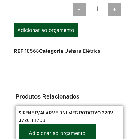
-
+
Adicionar ao carrinho
Adicionar ao orçamento
REF
18568
Categoria
Uehara Elétrica
Produtos Relacionados
SIRENE P/ALARME DNI MEC ROTATIVO 220V
PL
3720 117DB
RE
Adicionar ao orçamento