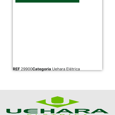
REF
29900
Categoria
Uehara Elétrica
RE