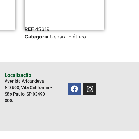
REF
45619
REF
44789
Categoria
Uehara Elétrica
Categoria
Uehara E
Localização
Avenida Aricanduva
N°3600, Vila California -
São Paulo, SP 03490-
000.