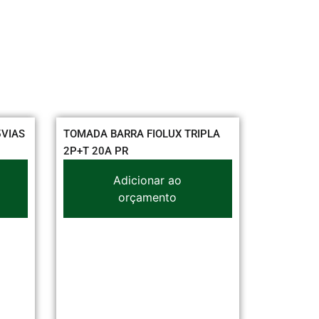
TOMADA BARRA FIOLUX TRIPLA
HASTE TERRA OLIVO
2P+T 20A PR
(11,00MM)
Adicionar ao
Adiciona
orçamento
orçame