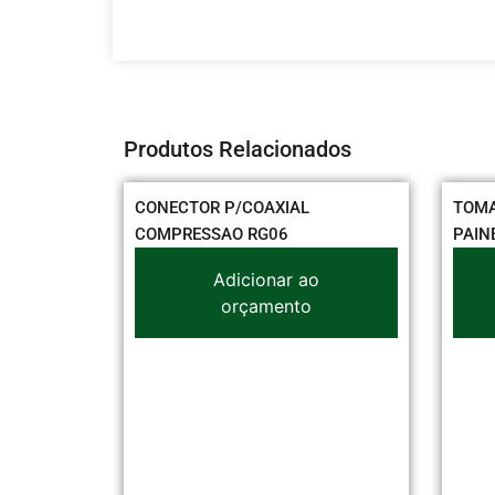
Produtos Relacionados
CONECTOR P/COAXIAL
TOMADA 2P+T
COMPRESSAO RG06
PAINEL 10A P
Adicionar ao
Adi
orçamento
or