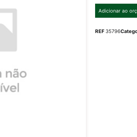
Adicionar ao or
REF
35796
Catego