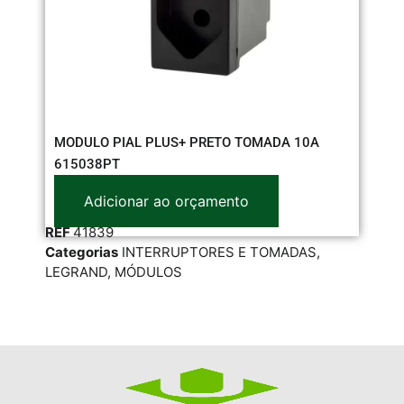
MODULO PIAL PLUS+ PRETO TOMADA 10A
PL
615038PT
10
Adicionar ao orçamento
REF
41839
RE
Categorias
INTERRUPTORES E TOMADAS
,
Cat
LEGRAND
,
MÓDULOS
PLA