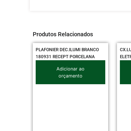
Produtos Relacionados
AND PAR
PLAFONIER DEC.ILUMI BRANCO
CX.L
180931 RECEPT PORCELANA
ELET
o
Adicionar ao
orçamento