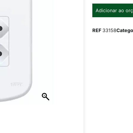
Adicionar ao or
REF
33158
Catego