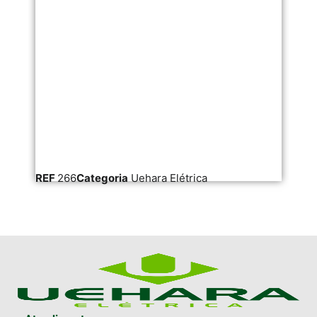
REF
266
Categoria
Uehara Elétrica
RE