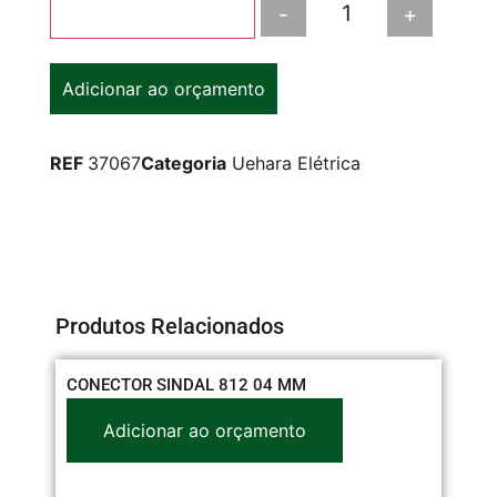
-
+
Adicionar ao carrinho
Adicionar ao orçamento
REF
37067
Categoria
Uehara Elétrica
Produtos Relacionados
CONECTOR SINDAL 812 04 MM
CO
Adicionar ao orçamento