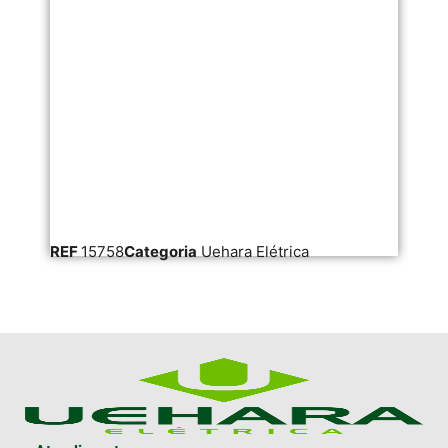
REF
15758
Categoria
Uehara Elétrica
RE