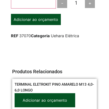
-
+
Adicionar ao carrinho
Adicionar ao orçamento
REF
37070
Categoria
Uehara Elétrica
Produtos Relacionados
TERMINAL ELETROKIT PINO AMARELO M13 4,0-
CO
6,0 LONGO
Adicionar ao orçamento