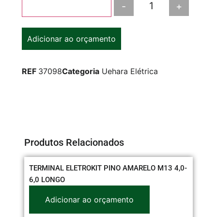
-
+
Adicionar ao carrinho
Adicionar ao orçamento
REF
37098
Categoria
Uehara Elétrica
Produtos Relacionados
TERMINAL ELETROKIT PINO AMARELO M13 4,0-
CO
6,0 LONGO
Adicionar ao orçamento