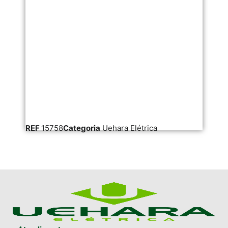
REF
15758
Categoria
Uehara Elétrica
RE