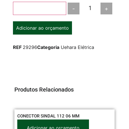
-
+
Adicionar ao carrinho
Adicionar ao orçamento
REF
29296
Categoria
Uehara Elétrica
Produtos Relacionados
CONECTOR SINDAL 112 06 MM
CX
PA
Adicionar ao orçamento