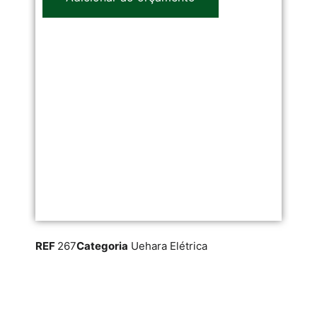
REF
267
Categoria
Uehara Elétrica
RE