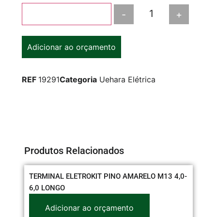
-
+
Adicionar ao carrinho
Adicionar ao orçamento
REF
19291
Categoria
Uehara Elétrica
Produtos Relacionados
TERMINAL ELETROKIT PINO AMARELO M13 4,0-
CO
6,0 LONGO
Adicionar ao orçamento