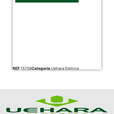
REF
15758
Categoria
Uehara Elétrica
RE