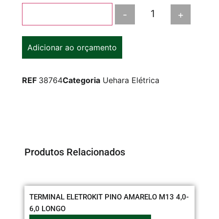
-
+
Adicionar ao carrinho
Adicionar ao orçamento
REF
38764
Categoria
Uehara Elétrica
Produtos Relacionados
TERMINAL ELETROKIT PINO AMARELO M13 4,0-
CO
6,0 LONGO