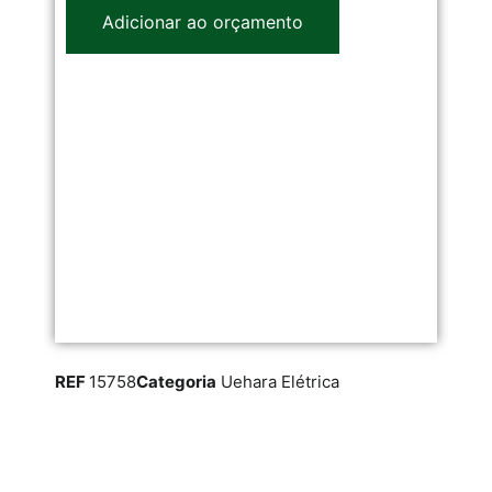
Adicionar ao orçamento
REF
15758
Categoria
Uehara Elétrica
RE