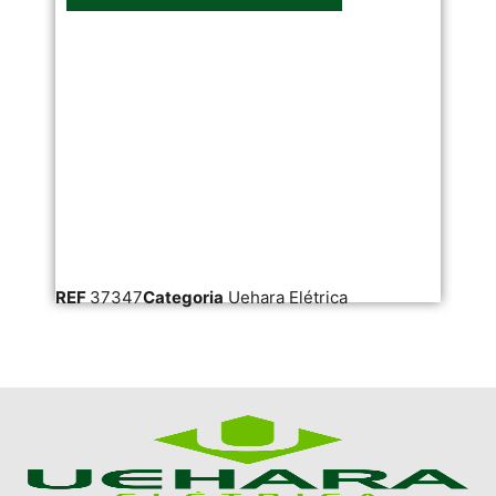
REF
37347
Categoria
Uehara Elétrica
RE