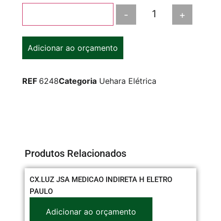
-
+
Adicionar ao carrinho
Adicionar ao orçamento
REF
6248
Categoria
Uehara Elétrica
Produtos Relacionados
CX.LUZ JSA MEDICAO INDIRETA H ELETRO
CO
PAULO
3/
Adicionar ao orçamento