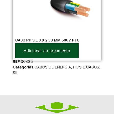
CABO PP SIL 3 X 2,50 MM 500V PTO
CA
Adicionar ao orçamento
REF
30335
RE
Categorias
CABOS DE ENERGIA
,
FIOS E CABOS
,
Cat
SIL
FIO