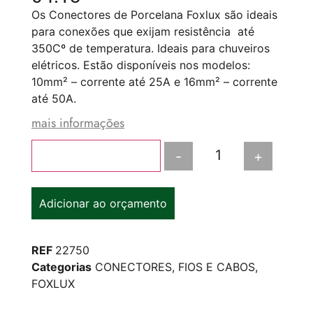
Os Conectores de Porcelana Foxlux são ideais
para conexões que exijam resistência
até
350Cº de temperatura. Ideais para chuveiros
elétricos. Estão disponíveis nos modelos:
10mm² – corrente até 25A e 16mm² – corrente
até 50A.
mais informações
-
+
Adicionar ao carrinho
Adicionar ao orçamento
REF
22750
Categorias
CONECTORES
,
FIOS E CABOS
,
FOXLUX