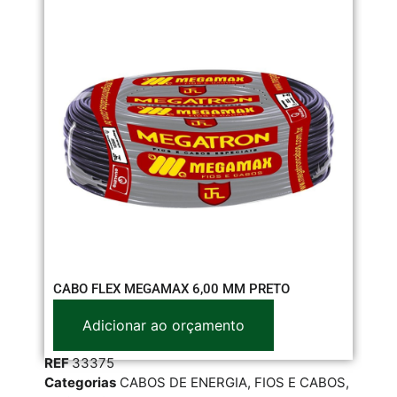
CABO FLEX MEGAMAX 6,00 MM PRETO
CA
Adicionar ao orçamento
REF
33375
RE
Categorias
CABOS DE ENERGIA
,
FIOS E CABOS
,
Cat