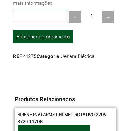
mais informações
-
+
Adicionar ao carrinho
Adicionar ao orçamento
REF
41275
Categoria
Uehara Elétrica
Produtos Relacionados
SIRENE P/ALARME DNI MEC ROTATIVO 220V
PL
3720 117DB
RE