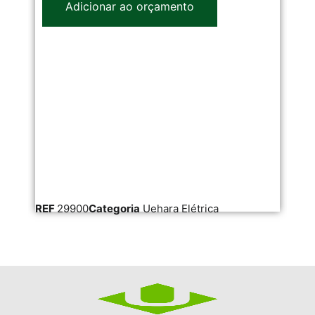
Adicionar ao orçamento
REF
29900
Categoria
Uehara Elétrica
RE