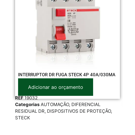
RE
INTERRUPTOR DR FUGA STECK 4P 40A/030MA
SL
Adicionar ao orçamento
REF
19032
Categorias
AUTOMAÇÃO
,
DIFERENCIAL
RE
RESIDUAL DR
,
DISPOSITIVOS DE PROTEÇÃO
,
Cat
STECK
FOT