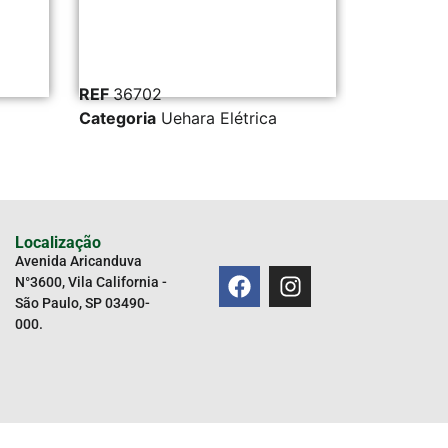
REF
36702
REF
6234
Categoria
Uehara Elétrica
Categoria
Localização
Avenida Aricanduva
N°3600, Vila California -
São Paulo, SP 03490-
000.