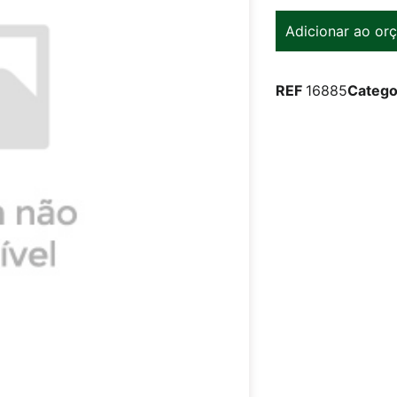
Adicionar ao or
REF
16885
Catego