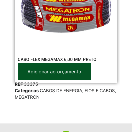
CABO FLEX MEGAMAX 6,00 MM PRETO
CA
Adicionar ao orçamento
REF
33375
RE
Categorias
CABOS DE ENERGIA
,
FIOS E CABOS
,
Cat
MEGATRON
ME