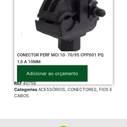
CONECTOR PERF MCI 10- 70/95 CPP001 PQ
CA
1,5 A 10MM
Adicionar ao orçamento
RE
REF
40756
Cat
Categorias
ACESSÓRIOS
,
CONECTORES
,
FIOS E
SIL
CABOS