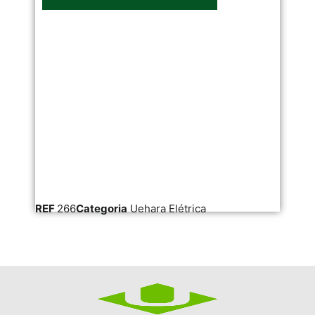
REF
266
Categoria
Uehara Elétrica
RE