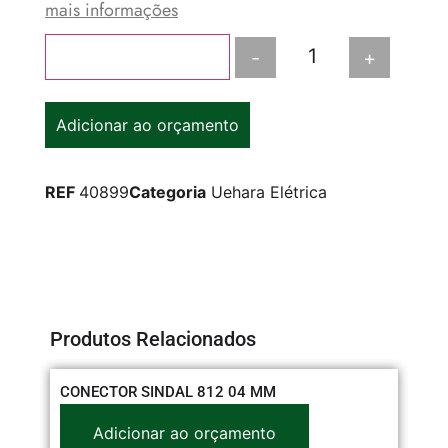
mais informações
-
+
Adicionar ao carrinho
Adicionar ao orçamento
REF
40899
Categoria
Uehara Elétrica
Produtos Relacionados
CONECTOR SINDAL 812 04 MM
PL
RE
Adicionar ao orçamento