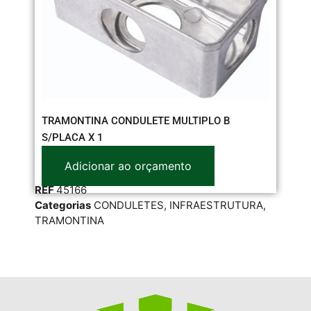
TRAMONTINA CONDULETE MULTIPLO B
HA
S/PLACA X 1
Adicionar ao orçamento
RE
REF
45166
Cat
Categorias
CONDULETES
,
INFRAESTRUTURA
,
INF
TRAMONTINA