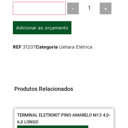
-
+
Adicionar ao carrinho
Adicionar ao orçamento
REF
31207
Categoria
Uehara Elétrica
Produtos Relacionados
TERMINAL ELETROKIT PINO AMARELO M13 4,0-
TO
6,0 LONGO
C/