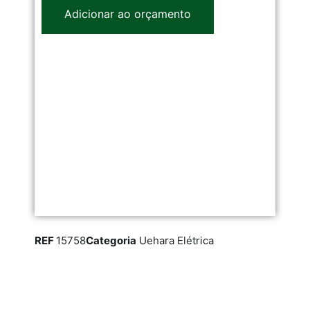
Adicionar ao orçamento
REF
15758
Categoria
Uehara Elétrica
RE