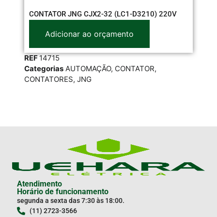
CONTATOR JNG CJX2-32 (LC1-D3210) 220V
CO
Adicionar ao orçamento
REF
14715
RE
Categorias
AUTOMAÇÃO
,
CONTATOR
,
Cat
CONTATORES
,
JNG
CO
Atendimento
Horário de funcionamento
segunda a sexta das 7:30 às 18:00.
(11) 2723-3566