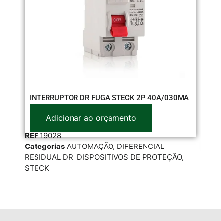
DI
INTERRUPTOR DR FUGA STECK 2P 40A/030MA
30
Adicionar ao orçamento
REF
19028
Categorias
AUTOMAÇÃO
,
DIFERENCIAL
RE
RESIDUAL DR
,
DISPOSITIVOS DE PROTEÇÃO
,
Cat
STECK
MO