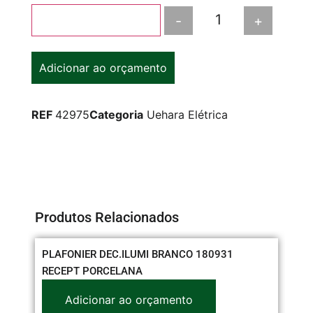
-
+
Adicionar ao carrinho
Adicionar ao orçamento
REF
42975
Categoria
Uehara Elétrica
Produtos Relacionados
PLAFONIER DEC.ILUMI BRANCO 180931
CO
RECEPT PORCELANA
22
Adicionar ao orçamento