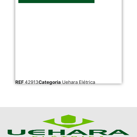
REF
42913
Categoria
Uehara Elétrica
RE