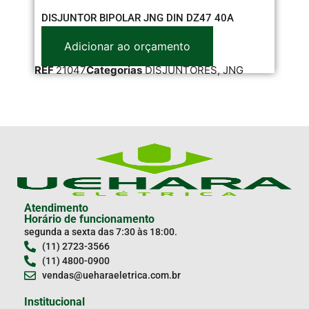
DISJUNTOR BIPOLAR JNG DIN DZ47 40A
DI
Adicionar ao orçamento
REF
21047
Categorias
DISJUNTORES
,
JNG
RE
Atendimento
Horário de funcionamento
segunda a sexta das 7:30 às 18:00.
(11) 2723-3566
(11) 4800-0900
vendas@ueharaeletrica.com.br
Institucional