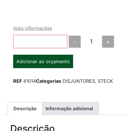
mais informações
-
+
Adicionar ao carrinho
Adicionar ao orçamento
REF
41014
Categorias
DISJUNTORES
,
STECK
Descrição
Informação adicional
Descrição