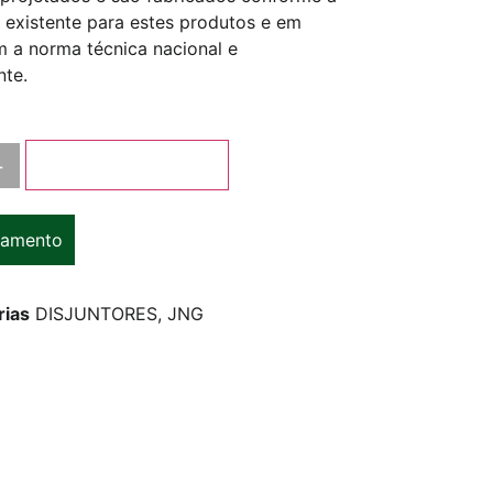
 existente para estes produtos e em
 a norma técnica nacional e
nte.
+
Adicionar ao carrinho
çamento
rias
DISJUNTORES
,
JNG