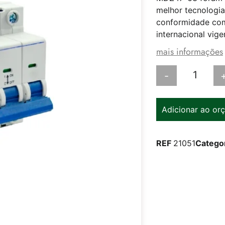
melhor tecnologia
conformidade com
internacional vige
mais informações
-
Adicionar ao or
REF
21051
Catego