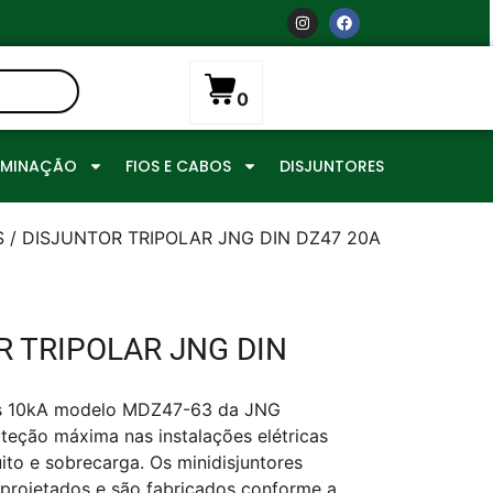
0
UMINAÇÃO
FIOS E CABOS
DISJUNTORES
S
/ DISJUNTOR TRIPOLAR JNG DIN DZ47 20A
R TRIPOLAR JNG DIN
es 10kA modelo MDZ47-63 da JNG
eção máxima nas instalações elétricas
uito e sobrecarga. Os minidisjuntores
rojetados e são fabricados conforme a