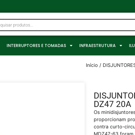
0
INTERRUPTORES E TOMADAS
INFRAESTRUTURA
IL
Início
/
DISJUNTORE
DISJUNTO
DZ47 20A
Os minidisjuntor
proporcionam prot
contra curto-circ
MDZ47-63 foram p