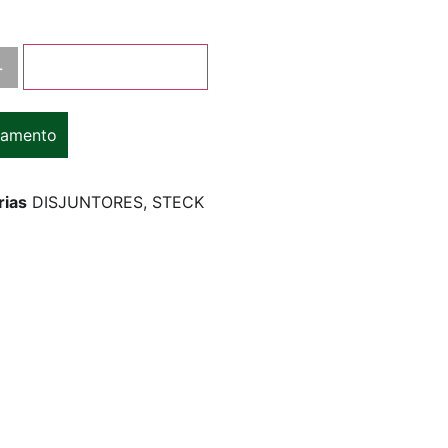
+
Adicionar ao carrinho
çamento
rias
DISJUNTORES
,
STECK