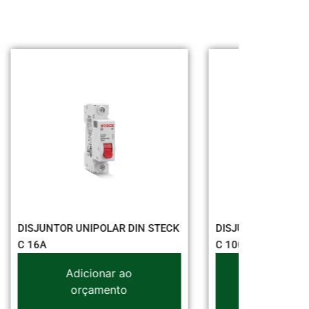
STECK
DISJUNTOR TRIPOLAR DIN STECK
DISJUNTO
C 100A
80A
Adicionar ao
orçamento