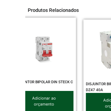
Produtos Relacionados
N STECK C
DISJ
DISJUNTOR BIPOLAR JNG DIN
100A
DZ47 40A
o
Adicionar ao
orçamento