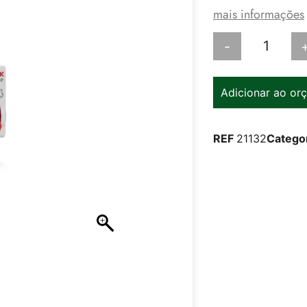
mais informações
-
Adicionar ao or
REF
21132
Catego