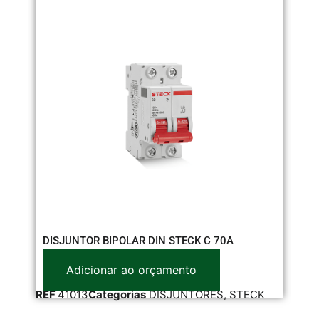
DISJUNTOR BIPOLAR DIN STECK C 70A
DI
Adicionar ao orçamento
REF
41013
Categorias
DISJUNTORES
,
STECK
RE