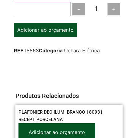
-
+
Adicionar ao carrinho
Adicionar ao orçamento
REF
15563
Categoria
Uehara Elétrica
Produtos Relacionados
PLAFONIER DEC.ILUMI BRANCO 180931
CO
RECEPT PORCELANA
Adicionar ao orçamento