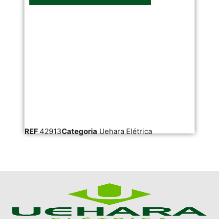
REF
42913
Categoria
Uehara Elétrica
RE