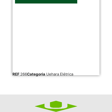
REF
266
Categoria
Uehara Elétrica
RE