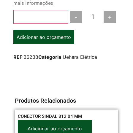
mais informações
-
+
Adicionar ao carrinho
Adicionar ao orçamento
REF
36238
Categoria
Uehara Elétrica
Produtos Relacionados
CONECTOR SINDAL 812 04 MM
PL
RE
Adicionar ao orçamento