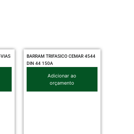
VIAS
BARRAM TRIFASICO CEMAR 4544
KANAFLEX
DIN 44 150A
50M DN6
Adicionar ao
orçamento