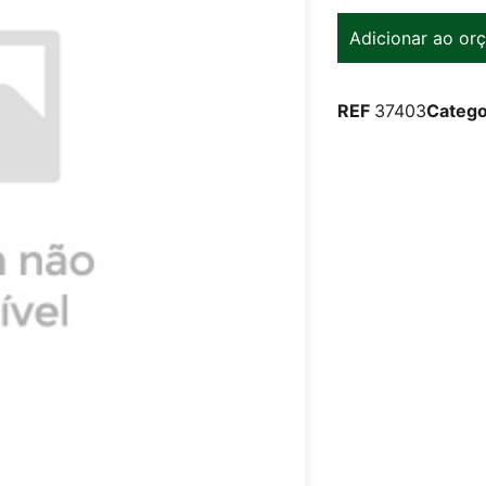
Adicionar ao or
REF
37403
Catego