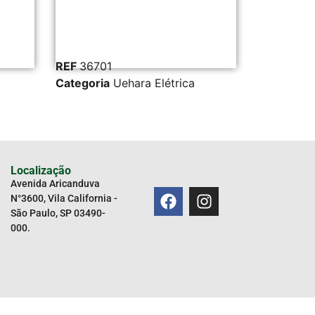
REF
36701
REF
43149
Categoria
Uehara Elétrica
Categoria
Localização
Avenida Aricanduva
N°3600, Vila California -
São Paulo, SP 03490-
000.