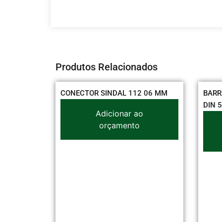
Produtos Relacionados
,00 MM
CONECTOR SINDAL 112 06 MM
BARR
DIN 
Adicionar ao
o
orçamento