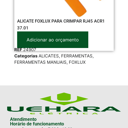
ALICATE FOXLUX PARA CRIMPAR RJ45 ACR1
BA
37.01
Adicionar ao orçamento
RE
REF
24907
Cat
Categorias
ALICATES
,
FERRAMENTAS
,
FER
FERRAMENTAS MANUAIS
,
FOXLUX
Atendimento
Horário de funcionamento