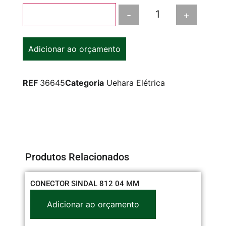
-
+
Adicionar ao carrinho
Adicionar ao orçamento
REF
36645
Categoria
Uehara Elétrica
Produtos Relacionados
CONECTOR SINDAL 812 04 MM
CO
Adicionar ao orçamento