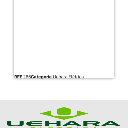
REF
266
Categoria
Uehara Elétrica
RE