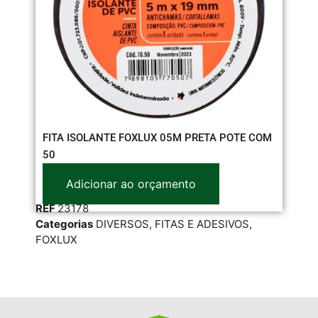
FITA ISOLANTE FOXLUX 05M PRETA POTE COM
FI
50
1
Adicionar ao orçamento
REF
23178
RE
Categorias
DIVERSOS
,
FITAS E ADESIVOS
,
Cat
FOXLUX
FOX