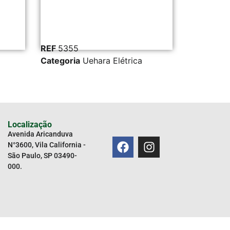
REF
32641
Uehara Elétrica
Categoria
Uehara Elétrica
Localização
Avenida Aricanduva
N°3600, Vila California -
São Paulo, SP 03490-
000.