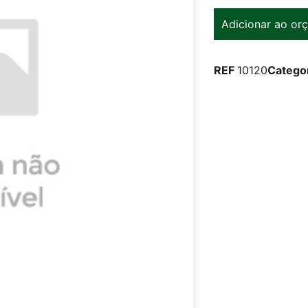
Adicionar ao or
REF
10120
Catego