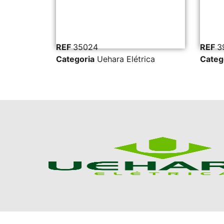
5024
REF
39286
ria
Uehara Elétrica
Categoria
Uehara Elétrica