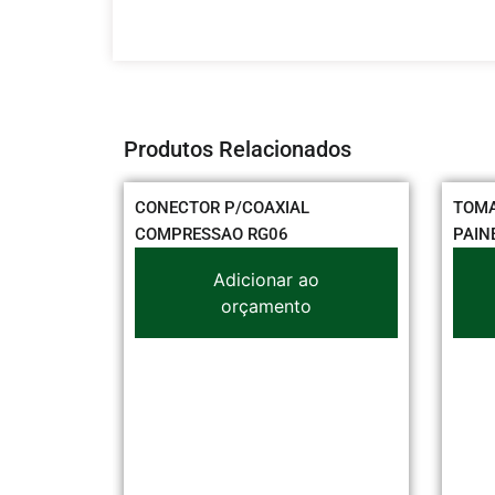
Produtos Relacionados
CTOR P/COAXIAL
TOMADA 2P+T MARGIRIUS
RESSAO RG06
PAINEL 10A PT C/RABICHO
Adicionar ao
Adicionar ao
orçamento
orçamento