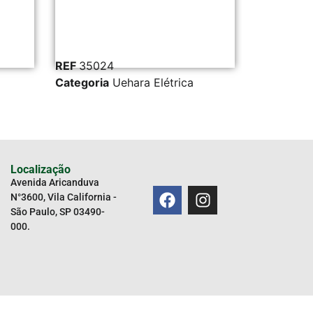
REF
35024
REF
37347
Categoria
Uehara Elétrica
Categoria
Localização
Avenida Aricanduva
N°3600, Vila California -
São Paulo, SP 03490-
000.