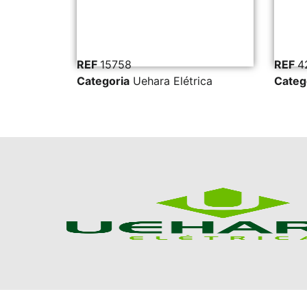
REF
15758
REF
42
ica
Categoria
Uehara Elétrica
Catego