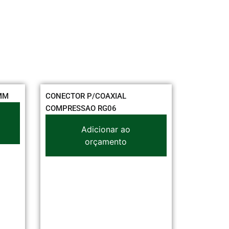
MM
CONECTOR P/COAXIAL
CX.LUZ JS
COMPRESSAO RG06
ELETRO PA
Adicionar ao
orçamento