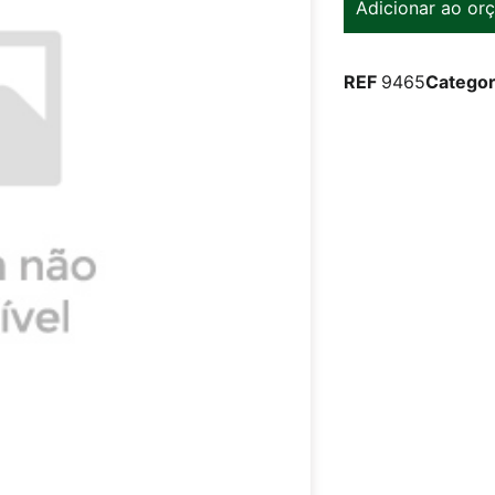
Adicionar ao or
REF
9465
Categor