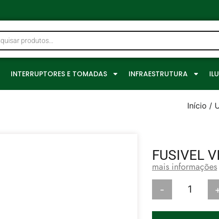
0
INTERRUPTORES E TOMADAS
INFRAESTRUTURA
IL
Início
/
U
FUSIVEL V
mais informações
-